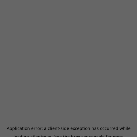
Application error: a
client
-side exception has occurred while
loading
atlantm.by
(see the
browser console
for more