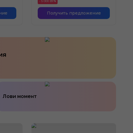
- 5 000 BYN
ние
Получить предложение
ия
Лови момент