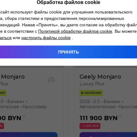
Обработка файлов cookie
сайт использует файлы cookie для улучшения пользовательского
а, сбора статистики и предоставления персонализированных
мендаций. Нажав «Принять», вы даете согласие на обработку фай
ie в соответствии с
Политикой обработки файлов cookie
. Вы можете
заться
или
настроить файлы cookie
.
ПРИНЯТЬ
 Monjaro
Geely Monjaro
Plus
Luxury Plus
ЧИИ
В НАЛИЧИИ
.0
Бензин
2026
2.0
Бензин
●
●
●
●
●
тическая
Кроссовер
Автоматическая
Кроссо
●
●
00
BYN
111 900
BYN
YN
- 4 000 BYN