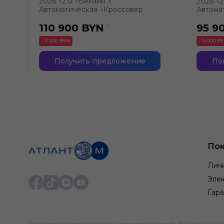
2026
2.0
Бензин
2026
2
●
●
●
●
Автоматическая
Кроссовер
Автома
●
110 900
BYN
95 9
- 5 000 BYN
- 5 000 B
Получить предложение
По
Пок
Лич
Элек
Гара
Общество с ограниченной ответственностью «БРОКЕРСКИЙ ДО