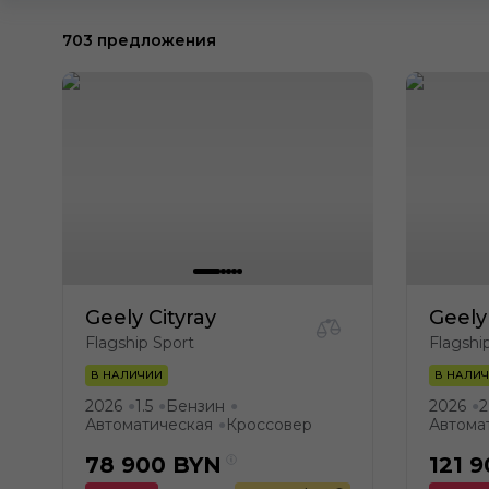
703 предложения
Geely Cityray
Geely
Flagship Sport
Flagshi
В НАЛИЧИИ
В НАЛИ
2026
1.5
Бензин
2026
2
●
●
●
●
Автоматическая
Кроссовер
Автома
●
78 900
BYN
121 