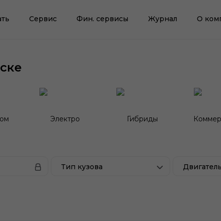
ать
Сервис
Фин. сервисы
Журнал
О ком
ске
гом
Электро
Гибриды
Коммер
Тип кузова
Двигател