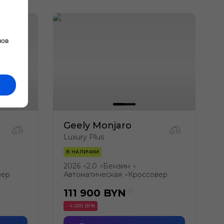
лов
Geely Monjaro
Luxury Plus
В НАЛИЧИИ
2026
2.0
Бензин
●
●
●
вер
Автоматическая
Кроссовер
●
111 900
BYN
- 4 000 BYN