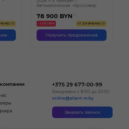
т
2026
1.5
Бензин
●
●
●
●
Автоматическая
Кроссовер
●
78 900
BYN
BYN/МЕС
- 5 000 BYN
ОТ 329 BYN/МЕС
ние
Получить предложение
 компании
+375 29 677-00-99
Ежедневно с 8:00 до 20:30
нас
online@atlant-m.by
илеры
рьера
Заказать звонок
; место нахождения: Республика Беларусь, 220019, г.