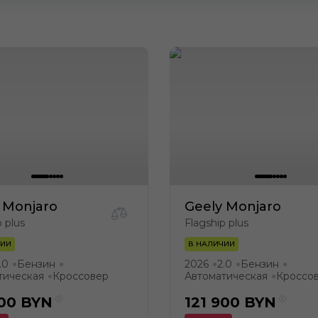
 Monjaro
Geely Monjaro
p plus
Flagship plus
ЧИИ
В НАЛИЧИИ
.0
Бензин
2026
2.0
Бензин
●
●
●
●
●
тическая
Кроссовер
Автоматическая
Кроссо
●
●
900
BYN
121 900
BYN