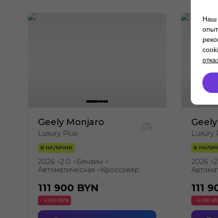
Наш 
опыт
реко
cook
отка
Geely Monjaro
Geely
Luxury Plus
Luxury 
В НАЛИЧИИ
В НАЛИ
2026
2.0
Бензин
2026
2
●
●
●
●
Автоматическая
Кроссовер
Автома
●
111 900
BYN
111 9
- 4 000 BYN
- 4 000 B