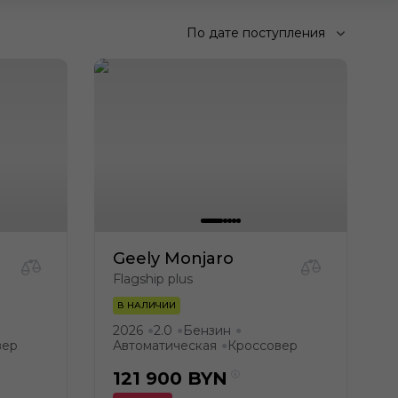
По дате поступления
Geely Monjaro
Flagship plus
В НАЛИЧИИ
2026
2.0
Бензин
●
●
●
вер
Автоматическая
Кроссовер
●
121 900
BYN