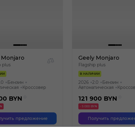
 Monjaro
Geely Monjaro
p plus
Flagship plus
ЧИИ
В НАЛИЧИИ
.0
Бензин
2026
2.0
Бензин
●
●
●
●
●
тическая
Кроссовер
Автоматическая
Кроссо
●
●
900
BYN
121 900
BYN
YN
- 5 000 BYN
лучить предложение
Получить предложе