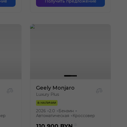
ние
Получить предложение
Geely Monjaro
Luxury Plus
В НАЛИЧИИ
2026
2.0
Бензин
●
●
●
вер
Автоматическая
Кроссовер
●
110 900
BYN