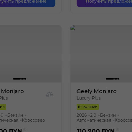
лучить предложение
Получить предложе
 Monjaro
Geely Monjaro
Plus
Luxury Plus
ЧИИ
В НАЛИЧИИ
.0
Бензин
2026
2.0
Бензин
●
●
●
●
●
тическая
Кроссовер
Автоматическая
Кроссо
●
●
900
BYN
110 900
BYN