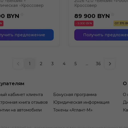
.0
Бензин
2026
2.0
Бензин
Робо
●
●
●
●
●
тическая
Кроссовер
Кроссовер
●
00
BYN
89 900
BYN
YN
- 5 000 BYN
ОТ 375 
лучить предложение
Получить предложе
1
2
3
4
5
...
36
упателям
О
ный кабинет клиента
Бонусная программа
О 
тронная книга отзывов
Юридическая информация
Д
нтии на автомобили
Токены «Атлант-М»
Ка
М «АТЛАНТ-М», зарегистрировано Минским горисполкомом 10.09.1991