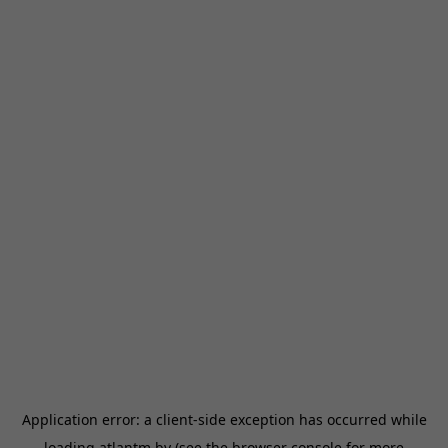
Application error: a
client
-side exception has occurred while
loading
atlantm.by
(see the
browser console
for more