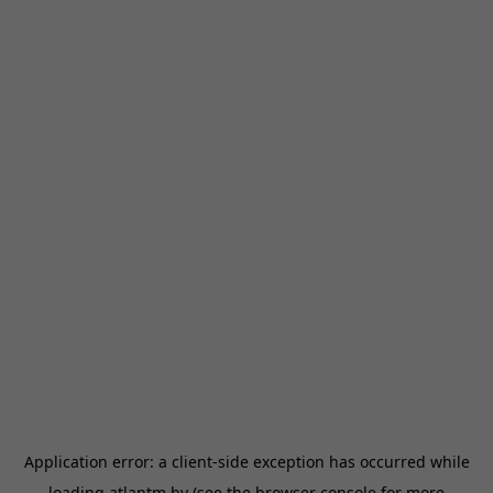
Application error: a
client
-side exception has occurred while
loading
atlantm.by
(see the
browser console
for more