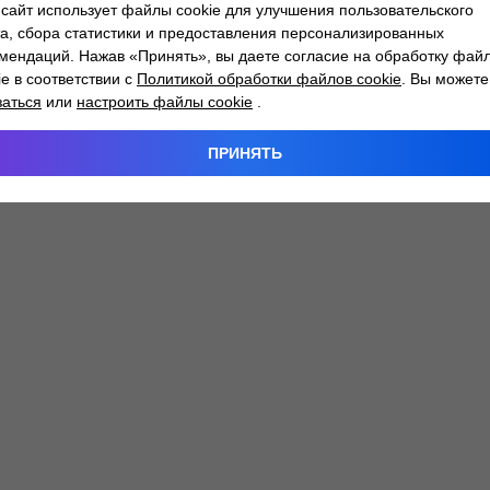
сайт использует файлы cookie для улучшения пользовательского
а, сбора статистики и предоставления персонализированных
мендаций. Нажав «Принять», вы даете согласие на обработку фай
 exception has occurred while loading
atlantm.by
(see the
browser
ie в соответствии с
Политикой обработки файлов cookie
. Вы можете
заться
или
настроить файлы cookie
.
ПРИНЯТЬ