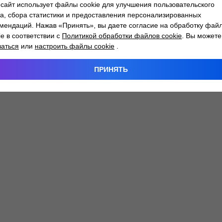
сайт использует файлы cookie для улучшения пользовательского
а, сбора статистики и предоставления персонализированных
мендаций. Нажав «Принять», вы даете согласие на обработку фай
 exception has occurred while loading
atlantm.by
(see the
browser
ie в соответствии с
Политикой обработки файлов cookie
. Вы можете
заться
или
настроить файлы cookie
.
ПРИНЯТЬ