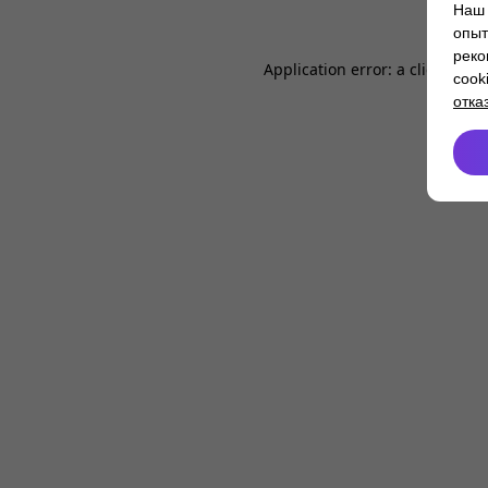
Наш 
опыт
реко
Application error: a
client
-side
cook
отка