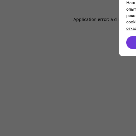
Наш 
опыт
реко
Application error: a
client
-side
cook
отка