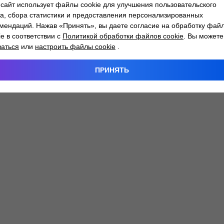
сайт использует файлы cookie для улучшения пользовательского
а, сбора статистики и предоставления персонализированных
мендаций. Нажав «Принять», вы даете согласие на обработку фай
 exception has occurred while loading
atlantm.by
(see the
browser
ie в соответствии с
Политикой обработки файлов cookie
. Вы можете
заться
или
настроить файлы cookie
.
ПРИНЯТЬ