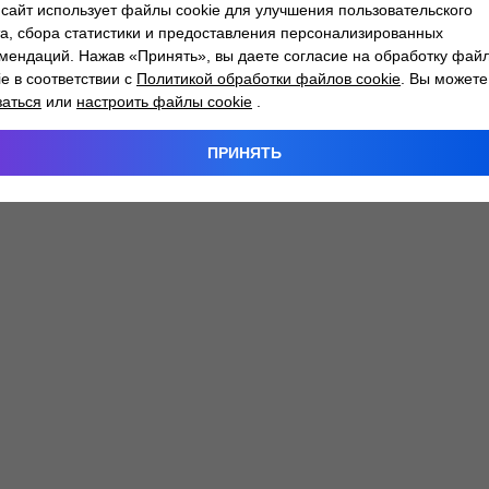
сайт использует файлы cookie для улучшения пользовательского
а, сбора статистики и предоставления персонализированных
мендаций. Нажав «Принять», вы даете согласие на обработку фай
 exception has occurred while loading
atlantm.by
(see the
browser
ie в соответствии с
Политикой обработки файлов cookie
. Вы можете
заться
или
настроить файлы cookie
.
ПРИНЯТЬ