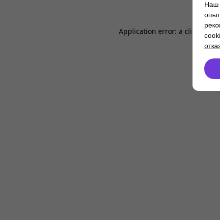
Наш 
опыт
реко
Application error: a
client
-side
cook
отка