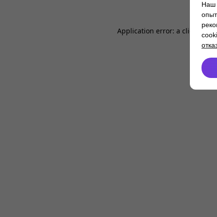
Наш 
опыт
реко
Application error: a
client
-side
cook
отка