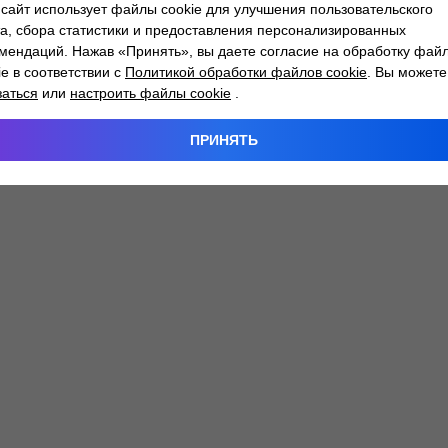
сайт использует файлы cookie для улучшения пользовательского
а, сбора статистики и предоставления персонализированных
мендаций. Нажав «Принять», вы даете согласие на обработку фай
 exception has occurred while loading
atlantm.by
(see the
browser
ie в соответствии с
Политикой обработки файлов cookie
. Вы можете
заться
или
настроить файлы cookie
.
ПРИНЯТЬ