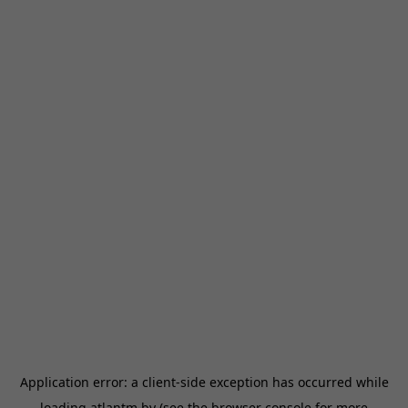
Application error: a
client
-side exception has occurred while
loading
atlantm.by
(see the
browser console
for more