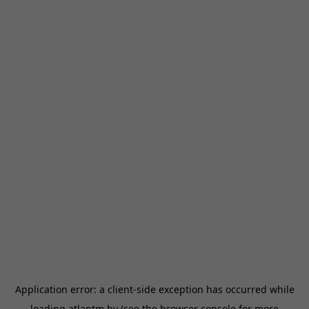
Application error: a
client
-side exception has occurred while
loading
atlantm.by
(see the
browser console
for more