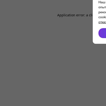
Наш 
опыт
реко
Application error: a
client
-side
cook
отка