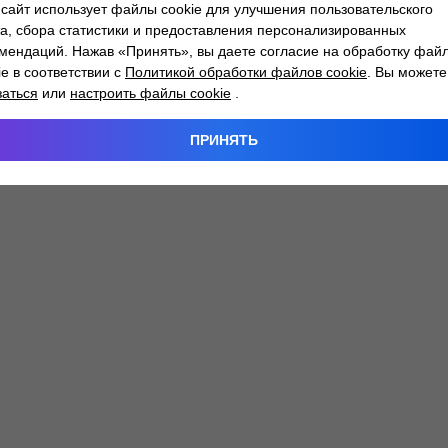
сайт использует файлы cookie для улучшения пользовательского
а, сбора статистики и предоставления персонализированных
мендаций. Нажав «Принять», вы даете согласие на обработку фай
 exception has occurred while loading
atlantm.by
(see the
browser
ie в соответствии с
Политикой обработки файлов cookie
. Вы можете
заться
или
настроить файлы cookie
.
ПРИНЯТЬ