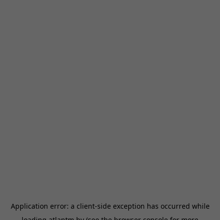
Application error: a
client
-side exception has occurred while
loading
atlantm.by
(see the
browser console
for more