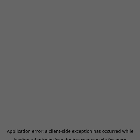
Application error: a
client
-side exception has occurred while
loading
atlantm.by
(see the
browser console
for more