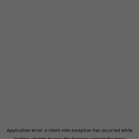
Application error: a
client
-side exception has occurred while
loading
atlantm.by
(see the
browser console
for more