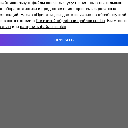
сайт использует файлы cookie для улучшения пользовательского
а, сбора статистики и предоставления персонализированных
мендаций. Нажав «Принять», вы даете согласие на обработку фай
 exception has occurred while loading
atlantm.by
(see the
browser
ie в соответствии с
Политикой обработки файлов cookie
. Вы можете
заться
или
настроить файлы cookie
.
ПРИНЯТЬ