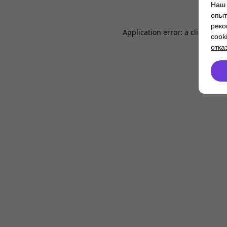
Наш 
опыт
реко
Application error: a
client
-side
cook
отка