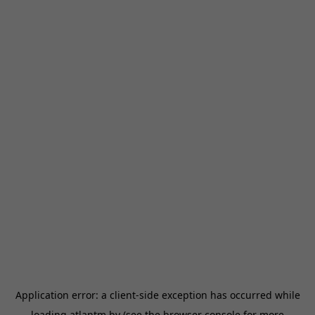
Application error: a
client
-side exception has occurred while
loading
atlantm.by
(see the
browser console
for more