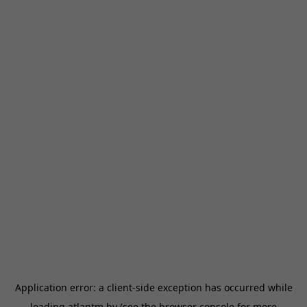
Application error: a
client
-side exception has occurred while
loading
atlantm.by
(see the
browser console
for more