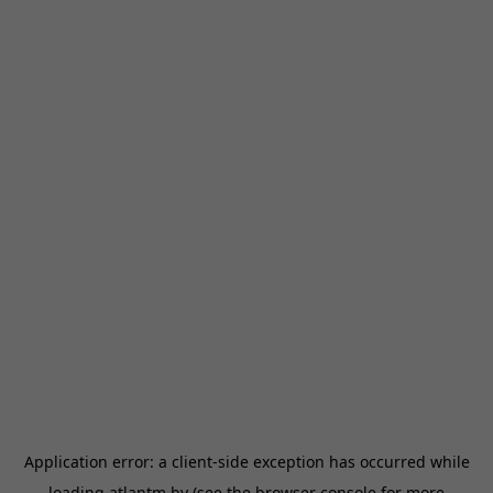
Application error: a
client
-side exception has occurred while
loading
atlantm.by
(see the
browser console
for more