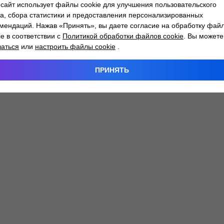
сайт использует файлы cookie для улучшения пользовательского
а, сбора статистики и предоставления персонализированных
мендаций. Нажав «Принять», вы даете согласие на обработку фай
 exception has occurred while loading
atlantm.by
(see the
browser
ie в соответствии с
Политикой обработки файлов cookie
. Вы можете
заться
или
настроить файлы cookie
.
ПРИНЯТЬ