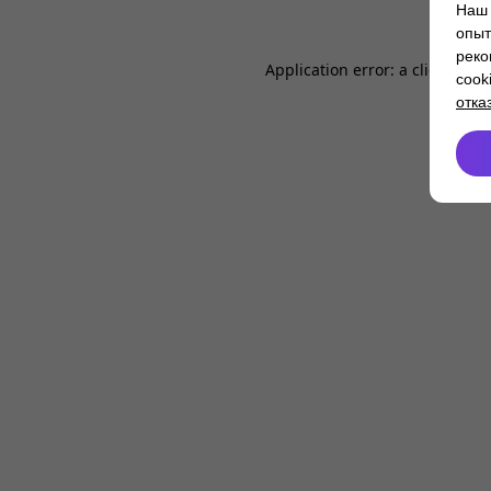
Наш 
опыт
реко
Application error: a
client
-side
cook
отка