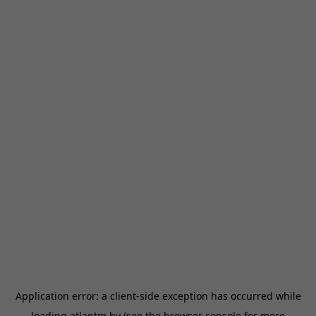
Application error: a
client
-side exception has occurred while
loading
atlantm.by
(see the
browser console
for more