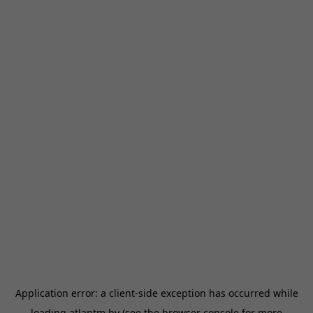
Application error: a
client
-side exception has occurred while
loading
atlantm.by
(see the
browser console
for more