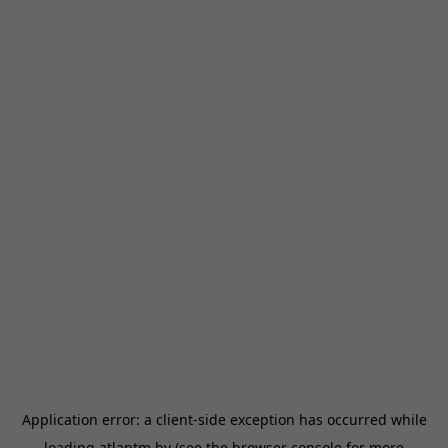
Application error: a
client
-side exception has occurred while
loading
atlantm.by
(see the
browser console
for more