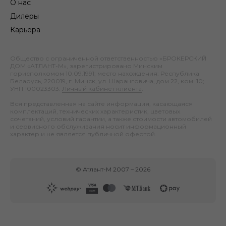
О нас
Дилеры
Карьера
Общество с ограниченной ответственностью «БРОКЕРСКИЙ
ДОМ «АТЛАНТ-М», зарегистрировано Минским
горисполкомом 10.09.1991; место нахождения: Республика
Беларусь, 220019, г. Минск, ул. Шаранговича, дом 22, ком. 10;
УНП 100023303.
Личный кабинет клиента
.
Вся представленная на сайте информация, касающаяся
комплектаций, технических характеристик, цветовых
сочетаний, условий гарантии, а также стоимости автомобилей
и сервисного обслуживания носит информационный
характер и не является публичной офертой.
©
Атлант-М
2007 –
2026