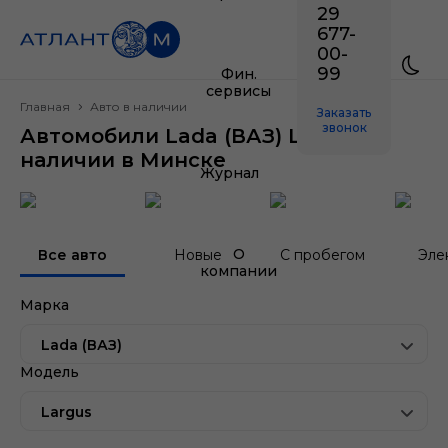
29
677-
00-
99
Фин.
сервисы
Главная
Авто в наличии
Заказать
звонок
Автомобили Lada (ВАЗ) Largus в
наличии в Минске
Журнал
О
Все авто
Новые
С пробегом
Эле
компании
Марка
Lada (ВАЗ)
Модель
Largus