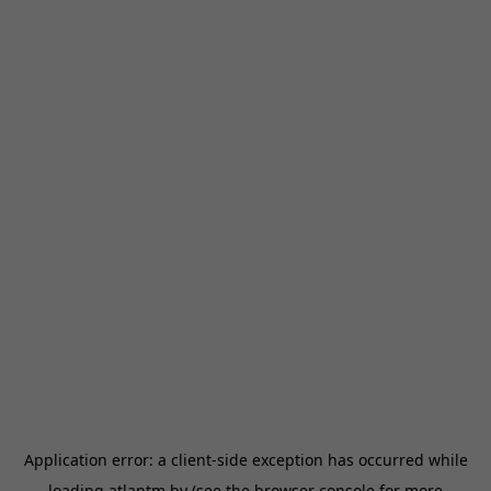
Application error: a
client
-side exception has occurred while
loading
atlantm.by
(see the
browser console
for more