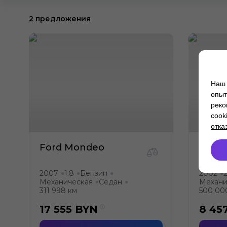
2 предложения
Наш 
опыт
реко
cook
отка
Ford Mondeo
Ford
2007
1.8
Бензин
2002
2
●
●
●
●
Механическая
Седан
Механи
●
●
311 998 км
500 00
17 555
BYN
8 45