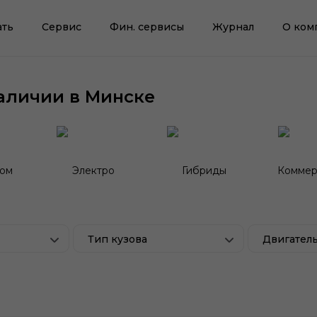
ать
Сервис
Фин. сервисы
Журнал
О ком
аличии в Минске
гом
Электро
Гибриды
Коммер
Тип кузова
Двигател