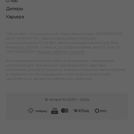
О нас
Дилеры
Карьера
Общество с ограниченной ответственностью «БРОКЕРСКИЙ
ДОМ «АТЛАНТ-М», зарегистрировано Минским
горисполкомом 10.09.1991; место нахождения: Республика
Беларусь, 220019, г. Минск, ул. Шаранговича, дом 22, ком. 10;
УНП 100023303.
Личный кабинет клиента
.
Вся представленная на сайте информация, касающаяся
комплектаций, технических характеристик, цветовых
сочетаний, условий гарантии, а также стоимости автомобилей
и сервисного обслуживания носит информационный
характер и не является публичной офертой.
©
Атлант-М
2007 –
2026