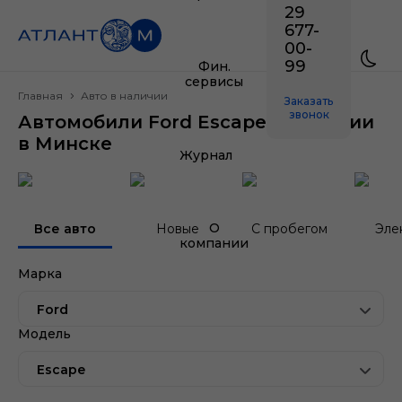
29
677-
00-
99
Фин.
сервисы
Главная
Авто в наличии
Заказать
звонок
Автомобили Ford Escape в наличии
в Минске
Журнал
О
Все авто
Новые
С пробегом
Эле
компании
Марка
Ford
Модель
Escape