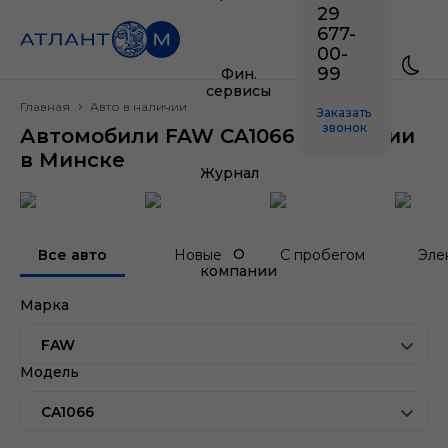
29
677-
00-
99
Фин.
сервисы
Главная
Авто в наличии
Заказать
звонок
Автомобили FAW CA1066 в наличии
в Минске
Журнал
О
Все авто
Новые
С пробегом
Эле
компании
Марка
FAW
Модель
CA1066