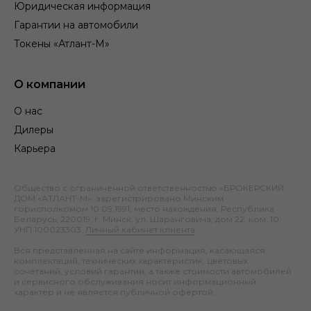
Юридическая информация
Гарантии на автомобили
Токены «Атлант-М»
О компании
О нас
Дилеры
Карьера
Общество с ограниченной ответственностью «БРОКЕРСКИЙ
ДОМ «АТЛАНТ-М», зарегистрировано Минским
горисполкомом 10.09.1991; место нахождения: Республика
Беларусь, 220019, г. Минск, ул. Шаранговича, дом 22, ком. 10;
УНП 100023303.
Личный кабинет клиента
.
Вся представленная на сайте информация, касающаяся
комплектаций, технических характеристик, цветовых
сочетаний, условий гарантии, а также стоимости автомобилей
и сервисного обслуживания носит информационный
характер и не является публичной офертой.