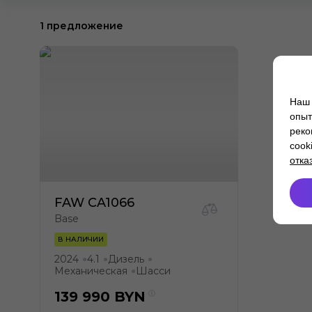
1 предложение
Наш 
опыт
реко
cook
отка
FAW CA1066
Base
В НАЛИЧИИ
2024
4.1
Дизель
●
●
●
Механическая
Шасси
●
139 990
BYN