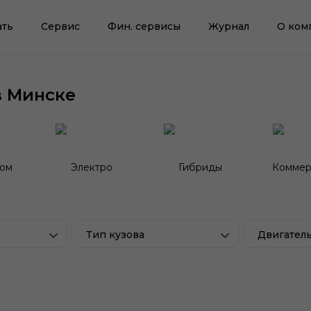
ать
Сервис
Фин. сервисы
Журнал
О ком
в Минске
гом
Электро
Гибриды
Коммер
Тип кузова
Двигател