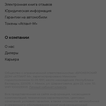
Электронная книга отзывов
Юридическая информация
Гарантии на автомобили
Токены «Атлант-М»
О компании
О нас
Дилеры
Карьера
Общество с ограниченной ответственностью «БРОКЕРСКИЙ
ДОМ «АТЛАНТ-М», зарегистрировано Минским
горисполкомом 10.09.1991; место нахождения: Республика
Беларусь, 220019, г. Минск, ул. Шаранговича, дом 22, ком. 10;
УНП 100023303.
Личный кабинет клиента
.
Вся представленная на сайте информация, касающаяся
комплектаций, технических характеристик, цветовых
сочетаний, условий гарантии, а также стоимости автомобилей
и сервисного обслуживания носит информационный