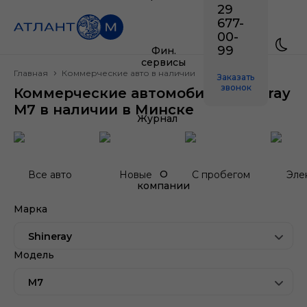
29
677-
00-
99
Фин.
сервисы
Главная
Коммерческие авто в наличии
Заказать
звонок
Коммерческие автомобили Shineray
M7 в наличии в Минске
Журнал
О
Все авто
Новые
С пробегом
Эле
компании
Марка
Shineray
Модель
M7