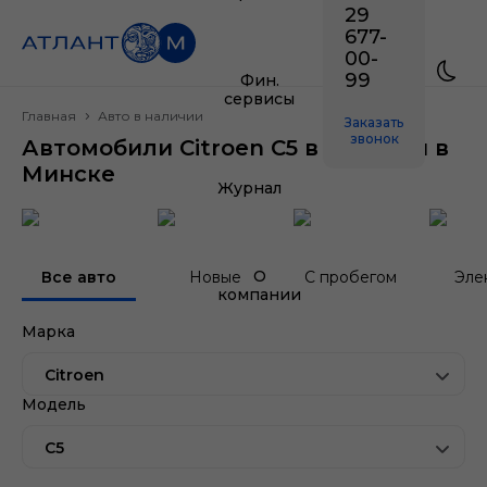
29
677-
00-
99
Фин.
сервисы
Главная
Авто в наличии
Заказать
звонок
Автомобили Citroen C5 в наличии в
Минске
Журнал
О
Все авто
Новые
С пробегом
Эле
компании
Марка
Citroen
Модель
C5