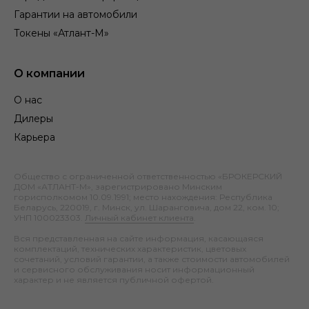
Гарантии на автомобили
Токены «Атлант-М»
О компании
О нас
Дилеры
Карьера
Общество с ограниченной ответственностью «БРОКЕРСКИЙ
ДОМ «АТЛАНТ-М», зарегистрировано Минским
горисполкомом 10.09.1991; место нахождения: Республика
Беларусь, 220019, г. Минск, ул. Шаранговича, дом 22, ком. 10;
УНП 100023303.
Личный кабинет клиента
.
Вся представленная на сайте информация, касающаяся
комплектаций, технических характеристик, цветовых
сочетаний, условий гарантии, а также стоимости автомобилей
и сервисного обслуживания носит информационный
характер и не является публичной офертой.