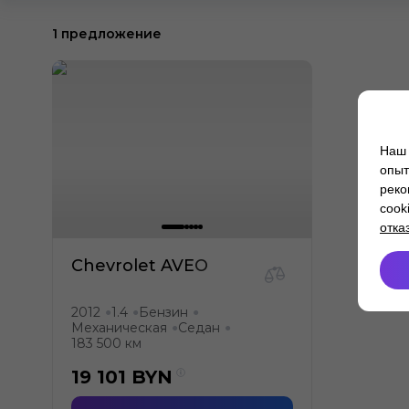
1 предложение
Наш 
опыт
реко
cook
отка
Chevrolet AVEO
2012
1.4
Бензин
●
●
●
Механическая
Седан
●
●
183 500 км
19 101
BYN