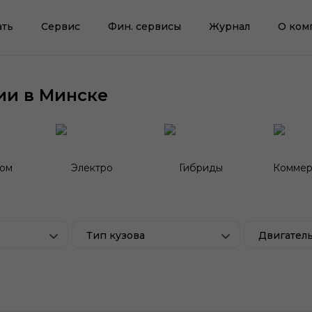
ать
Сервис
Фин. сервисы
Журнал
О ком
ии в Минске
гом
Электро
Гибриды
Коммер
Тип кузова
Двигател