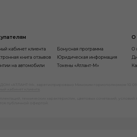
упателям
О
ный кабинет клиента
Бонусная программа
О 
тронная книга отзывов
Юридическая информация
Д
нтии на автомобили
Токены «Атлант-М»
Ка
М «АТЛАНТ-М», зарегистрировано Минским горисполкомом 10.09.1991
ный кабинет клиента
.
ектаций, технических характеристик, цветовых сочетаний, условий 
тся публичной офертой.