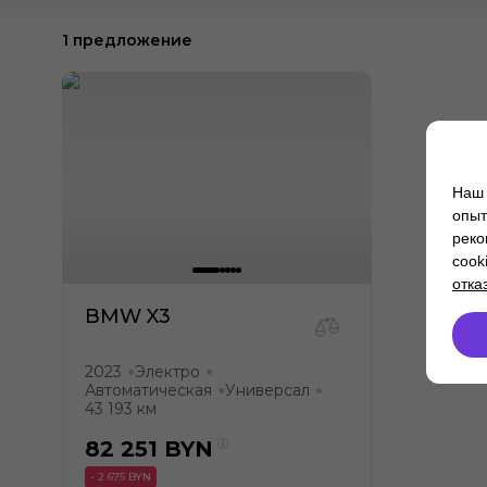
1 предложение
Наш 
опыт
реко
cook
отка
BMW X3
2023
Электро
●
●
Автоматическая
Универсал
●
●
43 193 км
82 251
BYN
- 2 675 BYN