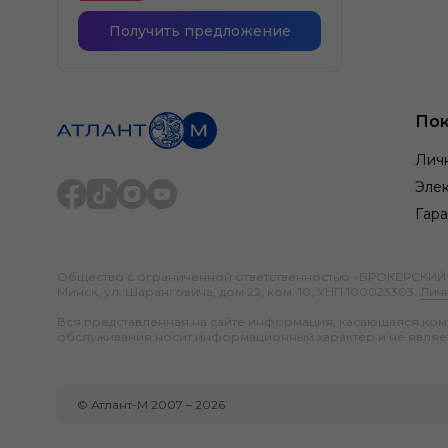
Получить предложение
Пок
Лич
Элек
Гара
Общество с ограниченной ответственностью «БРОКЕРСКИЙ ДО
Минск, ул. Шаранговича, дом 22, ком. 10; УНП 100023303.
Лич
Вся представленная на сайте информация, касающаяся компл
обслуживания носит информационный характер и не являе
©
Атлант-М
2007 –
2026