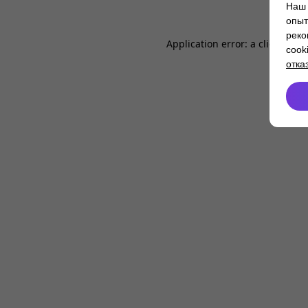
Наш 
опыт
реко
Application error: a
client
-side
cook
отка