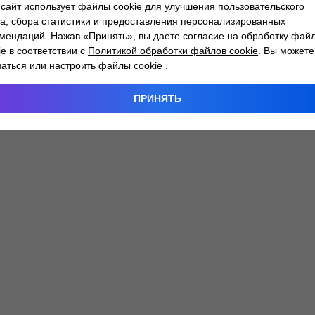
сайт использует файлы cookie для улучшения пользовательского
а, сбора статистики и предоставления персонализированных
мендаций. Нажав «Принять», вы даете согласие на обработку фай
 exception has occurred while loading
atlantm.by
(see the
browser
ie в соответствии с
Политикой обработки файлов cookie
. Вы можете
заться
или
настроить файлы cookie
.
ПРИНЯТЬ