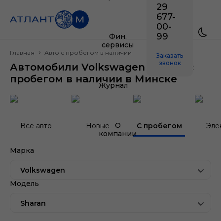
29
677-
00-
99
Фин.
сервисы
Главная
Авто с пробегом в наличии
Заказать
звонок
Автомобили Volkswagen Sharan с
пробегом в наличии в Минске
Журнал
О
Все авто
Новые
С пробегом
Эле
компании
Марка
Volkswagen
Модель
Sharan