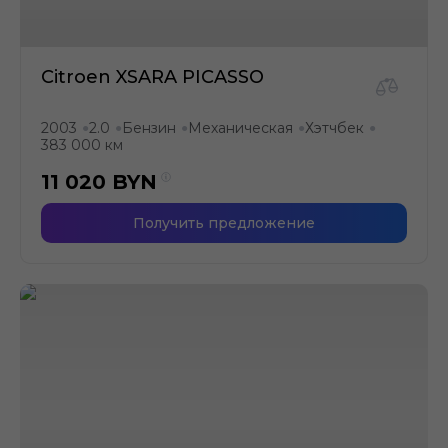
Citroen XSARA PICASSO
2003
2.0
Бензин
Механическая
Хэтчбек
●
●
●
●
●
383 000 км
11 020
BYN
Получить предложение