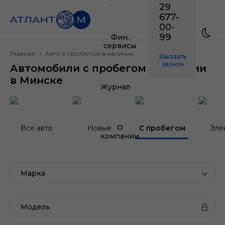
29
677-
00-
99
Фин.
сервисы
Главная
Авто с пробегом в наличии
Заказать
звонок
Автомобили с пробегом в наличии
в Минске
Журнал
О
Все авто
Новые
С пробегом
Эле
компании
Марка
Модель