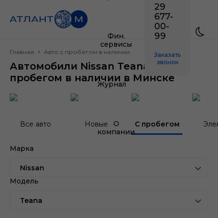
29
677-
00-
99
Фин.
сервисы
Главная
Авто с пробегом в наличии
Заказать
звонок
Автомобили Nissan Teana с
пробегом в наличии в Минске
Журнал
О
Все авто
Новые
С пробегом
Эле
компании
Марка
Nissan
Модель
Teana