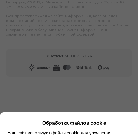
Беларусь, 220019, г. Минск, ул. Шаранговича, дом 22, ком. 10;
УНП 100023303.
Личный кабинет клиента
.
Вся представленная на сайте информация, касающаяся
комплектаций, технических характеристик, цветовых
сочетаний, условий гарантии, а также стоимости автомобилей
и сервисного обслуживания носит информационный
характер и не является публичной офертой.
©
Атлант-М
2007 –
2026
Обработка файлов cookie
Наш сайт использует файлы cookie для улучшения