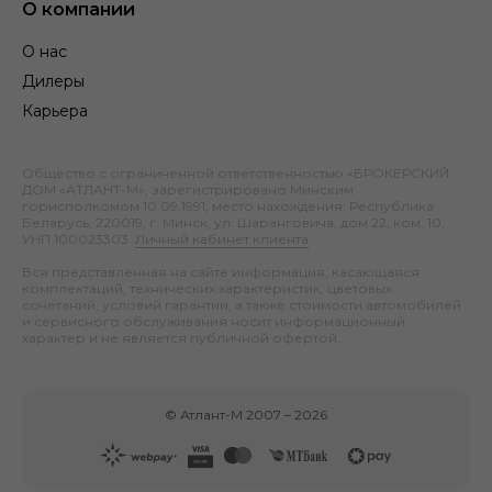
О компании
О нас
Дилеры
Карьера
Общество с ограниченной ответственностью «БРОКЕРСКИЙ
ДОМ «АТЛАНТ-М», зарегистрировано Минским
горисполкомом 10.09.1991; место нахождения: Республика
Беларусь, 220019, г. Минск, ул. Шаранговича, дом 22, ком. 10;
УНП 100023303.
Личный кабинет клиента
.
Вся представленная на сайте информация, касающаяся
комплектаций, технических характеристик, цветовых
сочетаний, условий гарантии, а также стоимости автомобилей
и сервисного обслуживания носит информационный
характер и не является публичной офертой.
©
Атлант-М
2007 –
2026