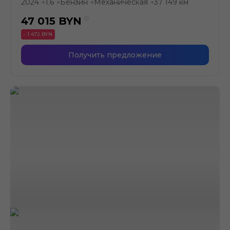
2024
1.6
Бензин
Механическая
37 149 км
●
●
●
●
47 015
BYN
- 1 472 BYN
Получить предложение