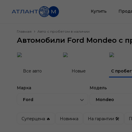
Купить
Прод
Главная
Авто с пробегом в наличии
Автомобили Ford Mondeo с п
Все авто
Новые
С пробе
Марка
Модель
Ford
Mondeo
Суперцена 🔥
Новинка
На гарантии 🛠
П