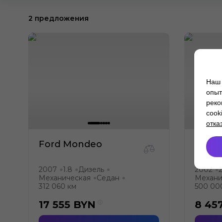
2 предложения
Наш 
опыт
реко
cook
отка
Ford Mondeo
Ford
2007
1.8
Дизель
2002
2
●
●
●
●
Механическая
Седан
Механи
●
●
312 060 км
500 00
17 555
BYN
8 45