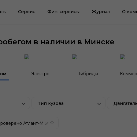
ать
Сервис
Фин. сервисы
Журнал
О ком
робегом в наличии в Минске
гом
Электро
Гибриды
Коммер
Тип кузова
Двигател
роверено Атлант-М ✅