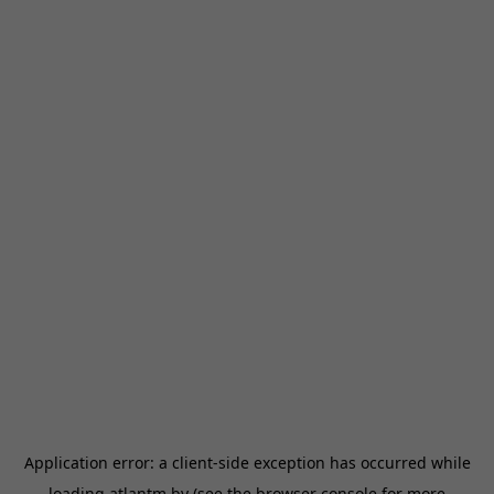
Application error: a
client
-side exception has occurred while
loading
atlantm.by
(see the
browser console
for more