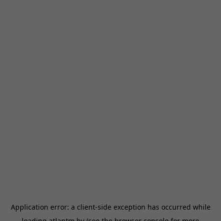
Application error: a
client
-side exception has occurred while
loading
atlantm.by
(see the
browser console
for more