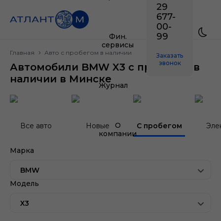
29
677-
00-
99
Фин.
сервисы
Главная
Авто с пробегом в наличии
Заказать
звонок
Автомобили BMW X3 с пробегом в
наличии в Минске
Журнал
О
Все авто
Новые
С пробегом
Эле
компании
Марка
BMW
Модель
X3