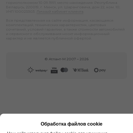
горисполкомом 10.09.1991; место нахождения: Республика
Беларусь, 220019, г. Минск, ул. Шаранговича, дом 22, ком. 10;
УНП 100023303.
Личный кабинет клиента
.
Вся представленная на сайте информация, касающаяся
комплектаций, технических характеристик, цветовых
сочетаний, условий гарантии, а также стоимости автомобилей
и сервисного обслуживания носит информационный
характер и не является публичной офертой.
©
Атлант-М
2007 –
2026
Обработка файлов cookie