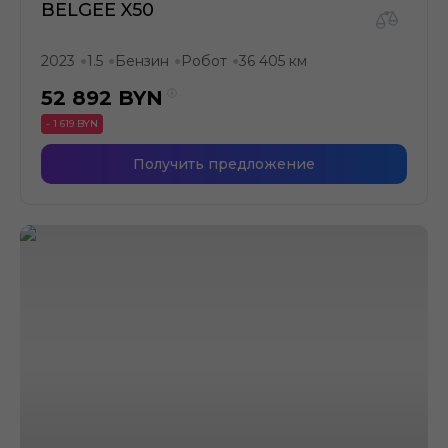
BELGEE X50
2023
1.5
Бензин
Робот
36 405 км
●
●
●
●
52 892
BYN
- 1 619 BYN
Получить предложение