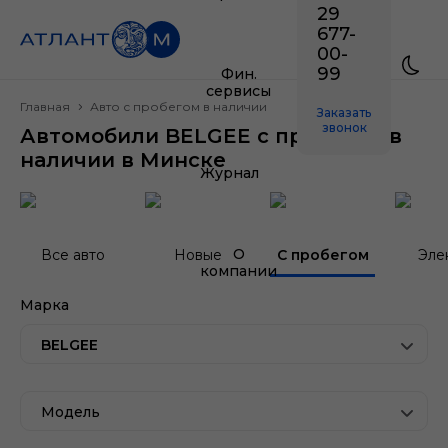
29
677-
00-
99
Фин.
сервисы
Главная
Авто с пробегом в наличии
Заказать
звонок
Автомобили BELGEE с пробегом в
наличии в Минске
Журнал
О
Все авто
Новые
С пробегом
Эле
компании
Марка
BELGEE
Модель