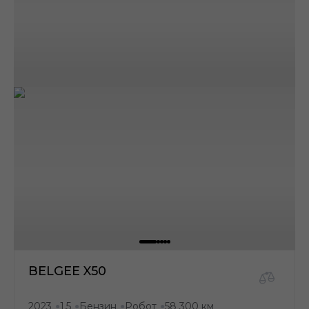
BELGEE X50
2023
1.5
Бензин
Робот
58 300 км
●
●
●
●