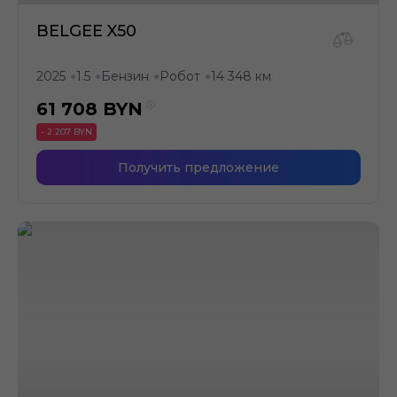
BELGEE X50
2025
1.5
Бензин
Робот
14 348 км
●
●
●
●
61 708
BYN
- 2 207 BYN
Получить предложение