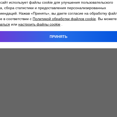
сайт использует файлы cookie для улучшения пользовательского
а, сбора статистики и предоставления персонализированных
мендаций. Нажав «Принять», вы даете согласие на обработку фай
 exception has occurred while loading
atlantm.by
(see the
browser
ie в соответствии с
Политикой обработки файлов cookie
. Вы можете
заться
или
настроить файлы cookie
.
ПРИНЯТЬ