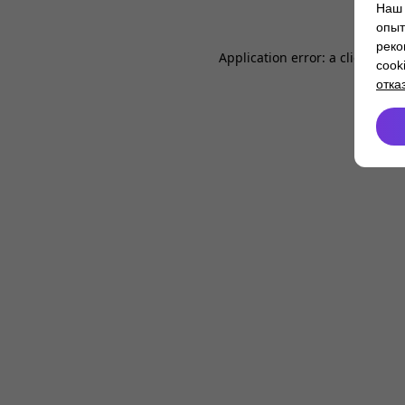
Наш 
опыт
реко
Application error: a
client
-side
cook
отка