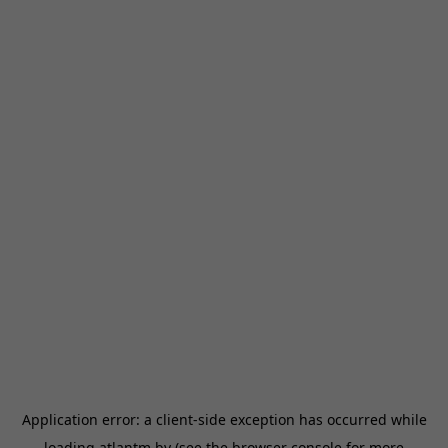
Application error: a
client
-side exception has occurred while
loading
atlantm.by
(see the
browser console
for more