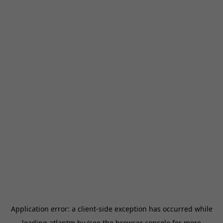
Application error: a
client
-side exception has occurred while
loading
atlantm.by
(see the
browser console
for more