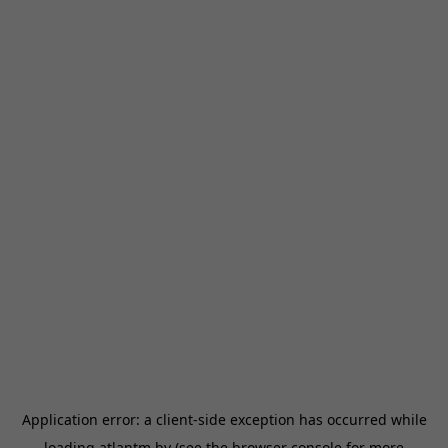
Application error: a
client
-side exception has occurred while
loading
atlantm.by
(see the
browser console
for more