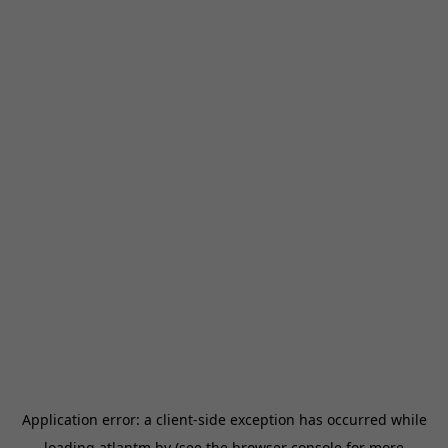
Application error: a
client
-side exception has occurred while
loading
atlantm.by
(see the
browser console
for more