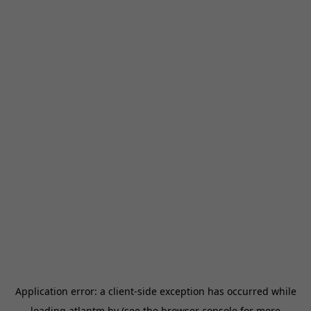
Application error: a
client
-side exception has occurred while
loading
atlantm.by
(see the
browser console
for more