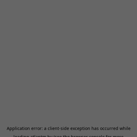
Application error: a
client
-side exception has occurred while
loading
atlantm.by
(see the
browser console
for more